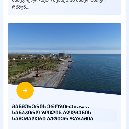
სამეგრელო-ზემო სვანეთის სახელმწიფო
რწმუნ...
განმუხურის ეროზირებული
სანაპირო ზოლის აღდგენის
სამუშაოები აქტიურ ფაზაშია