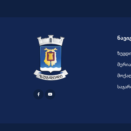
ნავი
ზუგდ
მერია
მოქა
საჯარ